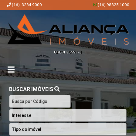
(16) 3234.9000
(16) 98825.1000
Aliança Imóveis | Imobiliária em Ribeirão Preto | SP
CRECI 35591-J
BUSCAR IMÓVEIS