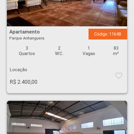
Apartamento - Parque Anhanguera - Ribeirão Preto
Apartamento
Código: 11648
Parque Anhanguera
3
2
1
83
Quartos
W.C.
Vagas
m²
Locação
R$ 2.400,00