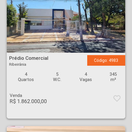
Prédio Comercial - Ribeirânia - Ribeirão Preto
Prédio Comercial
Código: 4983
Ribeirânia
4
5
4
345
Quartos
W.C.
Vagas
m²
Venda
R$ 1.862.000,00