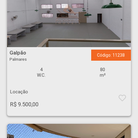
Galpão - Palmares - Ribeirão Preto
Galpão
Código: 11238
Palmares
4
80
W.C.
m²
Locação
R$ 9.500,00