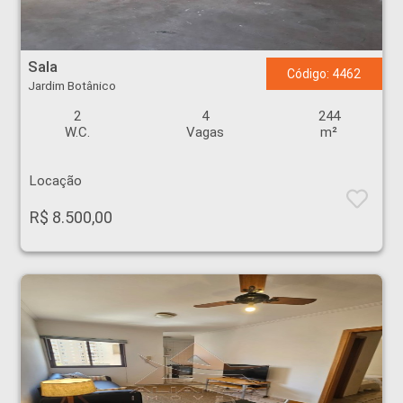
Sala - Jardim Botânico - Ribeirão Preto
Sala
Código: 4462
Jardim Botânico
2
4
244
W.C.
Vagas
m²
Locação
R$ 8.500,00