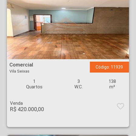
Comercial - Vila Seixas - Ribeirão Preto
Comercial
Código: 11939
Vila Seixas
1
3
138
Quartos
W.C.
m²
Venda
R$ 420.000,00