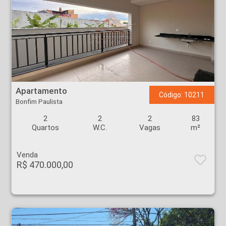
Apartamento - Bonfim Paulista - Ribeirão Preto
Apartamento
Código: 10211
Bonfim Paulista
2
2
2
83
Quartos
W.C.
Vagas
m²
Venda
R$ 470.000,00