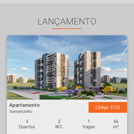
LANÇAMENTO
Apartamento - Sumarezinho - Ribeirão Preto
Apartamento
Código: 5125
Sumarezinho
3
2
1
66
Quartos
W.C.
Vagas
m²