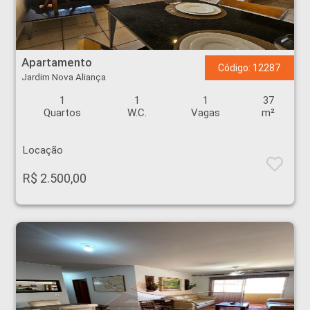
Apartamento - Jardim Nova Aliança - Ribeirão Preto
Apartamento
Código: 12287
Jardim Nova Aliança
1
1
1
37
Quartos
W.C.
Vagas
m²
Locação
R$ 2.500,00