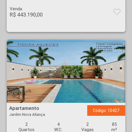
Venda
R$ 443.190,00
Apartamento - Jardim Nova Aliança - Ribeirão Preto
Apartamento
Código: 10427
Jardim Nova Aliança
2
4
2
85
Quartos
W.C.
Vagas
m²