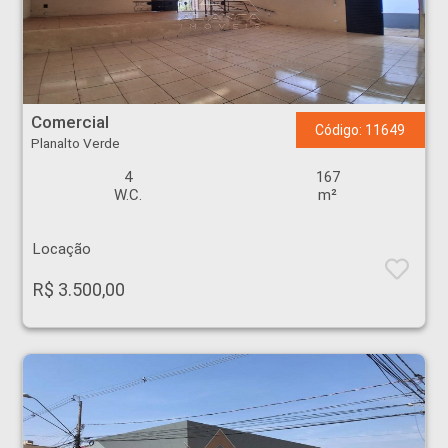
Comercial - Planalto Verde - Ribeirão Preto
Comercial
Código: 11649
Planalto Verde
4
167
W.C.
m²
Locação
R$ 3.500,00