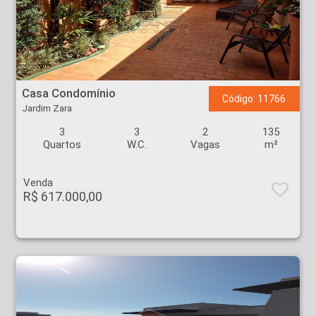
Casa Condomínio - Jardim Zara - Ribeirão Preto
Casa Condomínio
Código: 11766
Jardim Zara
3
3
2
135
Quartos
W.C.
Vagas
m²
Venda
R$ 617.000,00