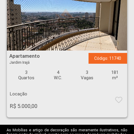
Apartamento - Jardim Irajá - Ribeirão Preto
Apartamento
Código: 11740
Jardim Irajá
3
4
3
181
Quartos
W.C.
Vagas
m²
Locação
R$ 5.000,00
As Mobílias e artigo de decoração são meramente ilustrativos, não