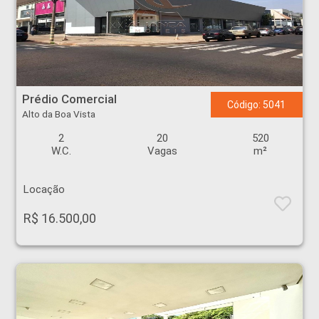
Prédio Comercial - Alto da Boa Vista - Ribeirão Preto
Prédio Comercial
Código: 5041
Alto da Boa Vista
2
20
520
W.C.
Vagas
m²
Locação
R$ 16.500,00