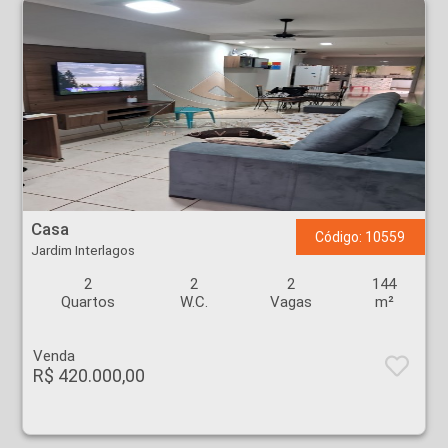
Casa - Jardim Interlagos - Ribeirão Preto
Casa
Código: 10559
Jardim Interlagos
2
2
2
144
Quartos
W.C.
Vagas
m²
Venda
R$ 420.000,00