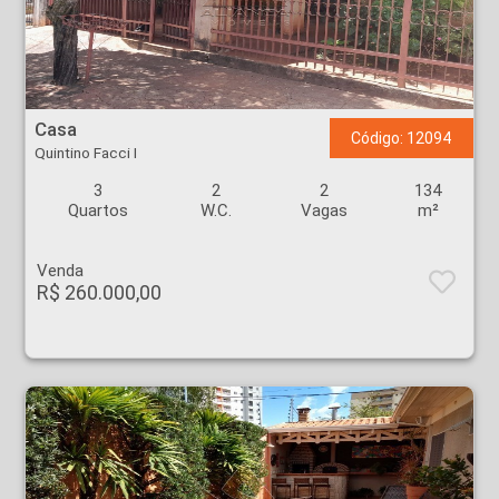
Casa - Quintino Facci I - Ribeirão Preto
Casa
Código: 12094
Quintino Facci I
3
2
2
134
Quartos
W.C.
Vagas
m²
Venda
R$ 260.000,00