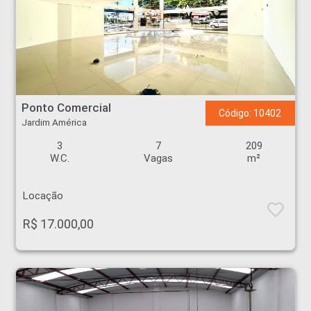
Ponto Comercial - Jardim América - Ribeirão Preto
Ponto Comercial
Código: 10402
Jardim América
3
7
209
W.C.
Vagas
m²
Locação
R$ 17.000,00