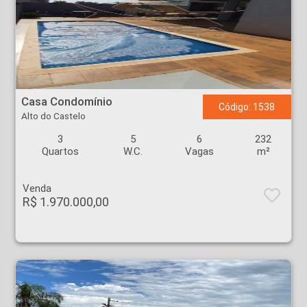
Casa Condomínio - Alto do Castelo - Ribeirão Preto
Casa Condomínio
Código: 1538
Alto do Castelo
3
5
6
232
Quartos
W.C.
Vagas
m²
Venda
R$ 1.970.000,00