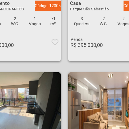
ento
Casa
Código: 12005
Có
ANDEIRANTES
Parque São Sebastião
2
1
71
3
2
2
s
W.C.
Vagas
m²
Quartos
W.C.
Vaga
Venda
000,00
R$ 395.000,00