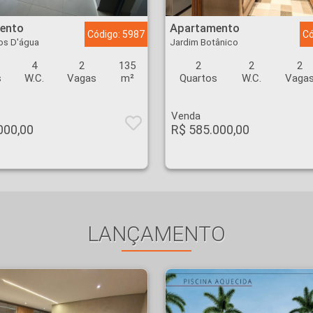
 Olhos D'água - Ribeirão Preto
Apartamento - Jardim Botânico - Ribeirão Preto
ento
Apartamento
Código: 5987
Có
os D'água
Jardim Botânico
4
2
135
2
2
2
s
W.C.
Vagas
m²
Quartos
W.C.
Vaga
Venda
000,00
R$ 585.000,00
LANÇAMENTO