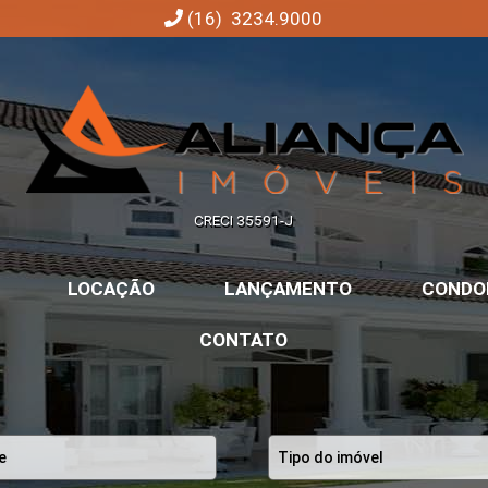
(16) 3234.9000
Aliança Imóveis | Imobiliária em Ribeirão Preto | SP
CRECI 35591-J
LOCAÇÃO
LANÇAMENTO
CONDO
CONTATO