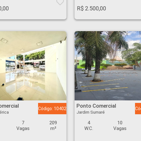
0,00
R$ 2.500,00
rdim América - Ribeirão Preto
Ponto Comercial - Jardim Sumaré - Ribeirão Preto
omercial
Ponto Comercial
Código: 10402
Có
érica
Jardim Sumaré
7
209
4
10
Vagas
m²
W.C.
Vagas