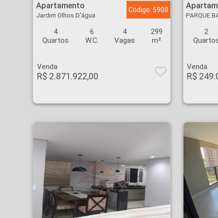
Apartamento
Apartam
Código: 5908
Jardim Olhos D'água
PARQUE B
4
6
4
299
2
Quartos
W.C.
Vagas
m²
Quarto
Venda
Venda
R$ 2.871.922,00
R$ 249.