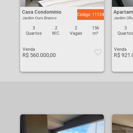
Casa Condomínio - Jardim Ouro Branco - Ribeirão Preto
Apartamento - Jardim
Casa Condomínio
Apartam
Código: 11134
Jardim Ouro Branco
Jardim Olh
3
2
2
156
3
Quartos
W.C.
Vagas
m²
Quarto
Venda
Venda
R$ 560.000,00
R$ 921.