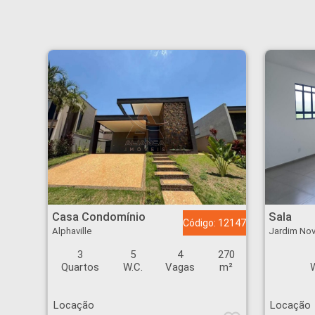
Casa Condomínio - Alphaville - Ribeirão Preto
Sala - Jardim Novo M
Casa Condomínio
Sala
Código: 12147
Alphaville
Jardim No
3
5
4
270
Quartos
W.C.
Vagas
m²
W
Locação
Locação