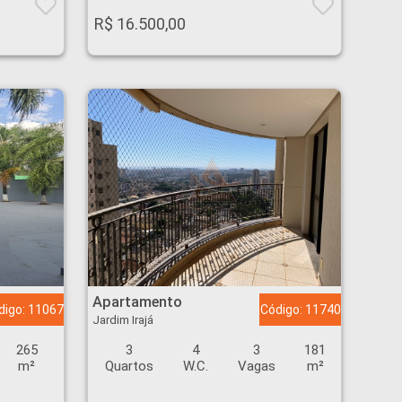
R$ 16.500,00
Apartamento - Jardim Irajá - Ribeirão Preto
Apartamento
digo: 11067
Código: 11740
Jardim Irajá
265
3
4
3
181
m²
Quartos
W.C.
Vagas
m²