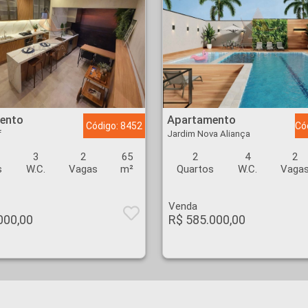
 Golf - Ribeirão Preto
Apartamento - Jardim Nova Aliança - Ribeirão Preto
ento
Apartamento
Código: 8452
Có
f
Jardim Nova Aliança
3
2
65
2
4
2
s
W.C.
Vagas
m²
Quartos
W.C.
Vaga
Venda
000,00
R$ 585.000,00