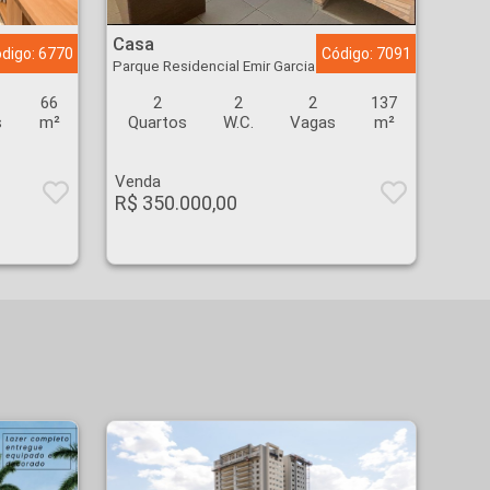
Casa - Parque Residencial Emir Garcia - Ribeirão Preto
Casa
digo: 6770
Código: 7091
Parque Residencial Emir Garcia
66
2
2
2
137
s
m²
Quartos
W.C.
Vagas
m²
Venda
R$ 350.000,00