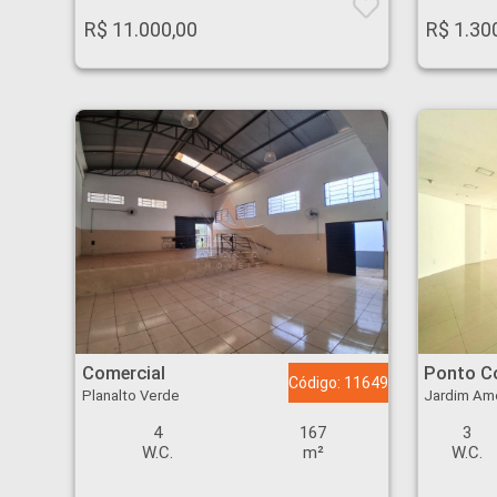
R$ 11.000,00
R$ 1.30
Comercial - Planalto Verde - Ribeirão Preto
Ponto Comercial - Ja
Comercial
Ponto C
Código: 11649
Planalto Verde
Jardim Am
4
167
3
W.C.
m²
W.C.