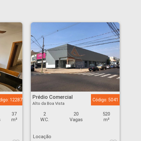
Prédio Comercial - Alto da Boa Vista - Ribeirão Preto
Prédio Comercial
digo: 12287
Código: 5041
Alto da Boa Vista
37
2
20
520
s
m²
W.C.
Vagas
m²
Locação