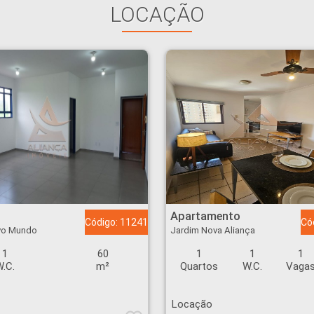
LOCAÇÃO
undo - Ribeirão Preto
Apartamento - Jardim Nova Aliança - Ribeirão Preto
Apartamento
Código: 11241
Có
vo Mundo
Jardim Nova Aliança
1
60
1
1
1
.C.
m²
Quartos
W.C.
Vaga
Locação