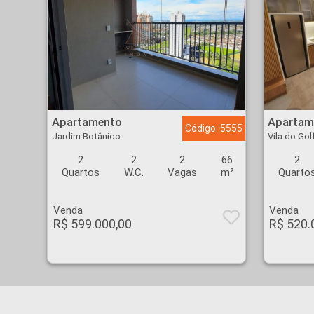
Apartamento - Jardim Botânico - Ribeirão Preto
Apartamento - Vila do
Apartamento
Apartam
Código: 5555
Jardim Botânico
Vila do Gol
2
2
2
66
2
Quartos
W.C.
Vagas
m²
Quarto
Venda
Venda
R$ 599.000,00
R$ 520.