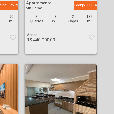
Apartamento
digo: 12519
Código: 11154
Vila Seixas
90
3
3
2
132
s
m²
Quartos
W.C.
Vagas
m²
Venda
R$ 440.000,00