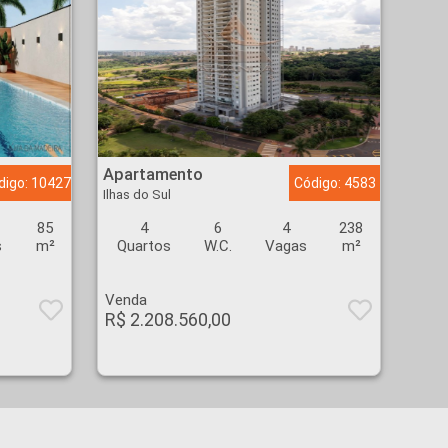
Apartamento - Ilhas do Sul - Ribeirão Preto
Apartamento
digo: 10427
Código: 4583
Ilhas do Sul
85
4
6
4
238
s
m²
Quartos
W.C.
Vagas
m²
Venda
R$ 2.208.560,00