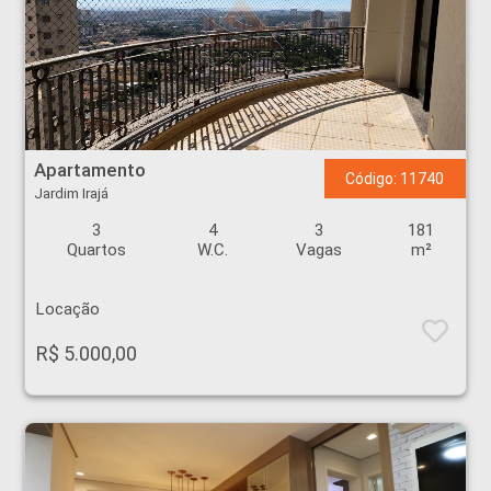
Apartamento - Jardim Irajá - Ribeirão Preto
Apartamento
Código: 11740
Jardim Irajá
3
4
3
181
Quartos
W.C.
Vagas
m²
Locação
R$ 5.000,00