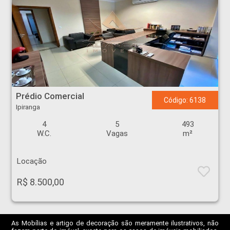
Prédio Comercial - Ipiranga - Ribeirão Preto
Prédio Comercial
Código: 6138
Ipiranga
4
5
493
W.C.
Vagas
m²
Locação
R$ 8.500,00
As Mobílias e artigo de decoração são meramente ilustrativos, não