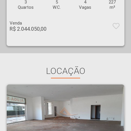
3
5
4
227
Quartos
W.C.
Vagas
m²
Venda
R$ 2.044.050,00
LOCAÇÃO