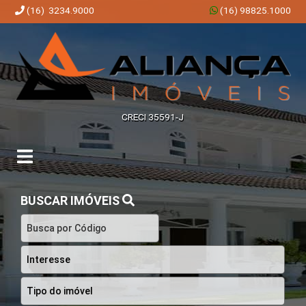
(16) 3234.9000
(16) 98825.1000
Aliança Imóveis | Imobiliária em Ribeirão Preto | SP
CRECI 35591-J
BUSCAR IMÓVEIS