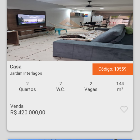
Casa - Jardim Interlagos - Ribeirão Preto
Casa
Código: 10559
Jardim Interlagos
2
2
2
144
Quartos
W.C.
Vagas
m²
Venda
R$ 420.000,00