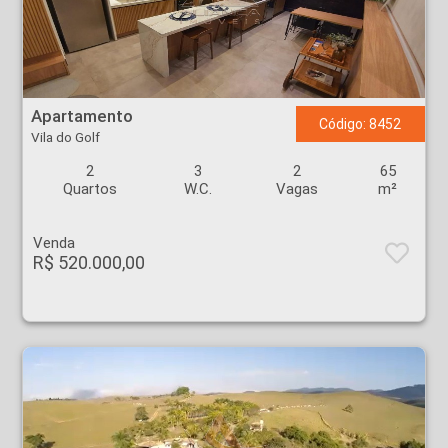
Apartamento - Vila do Golf - Ribeirão Preto
Apartamento
Código: 8452
Vila do Golf
2
3
2
65
Quartos
W.C.
Vagas
m²
Venda
R$ 520.000,00