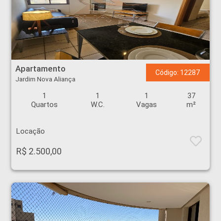
Apartamento - Jardim Nova Aliança - Ribeirão Preto
Apartamento
Código: 12287
Jardim Nova Aliança
1
1
1
37
Quartos
W.C.
Vagas
m²
Locação
R$ 2.500,00