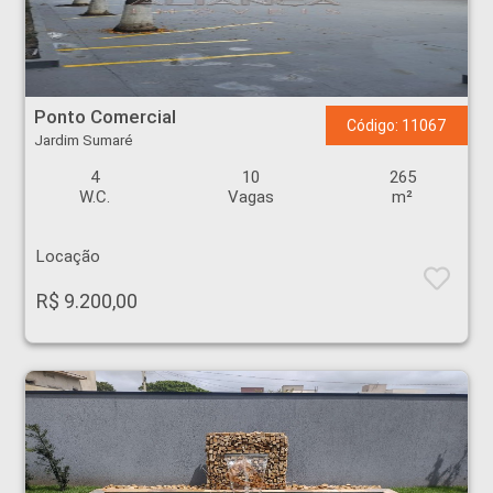
Ponto Comercial - Jardim Sumaré - Ribeirão Preto
Ponto Comercial
Código: 11067
Jardim Sumaré
4
10
265
W.C.
Vagas
m²
Locação
R$ 9.200,00