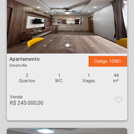
Apartamento - Greenville - Ribeirão Preto
Apartamento
Código: 10981
Greenville
2
1
1
44
Quartos
W.C.
Vagas
m²
Venda
R$ 245.000,00