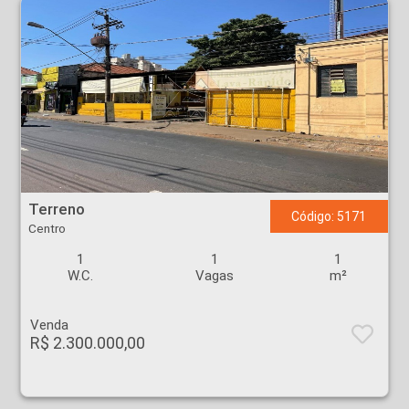
Terreno - Centro - Ribeirão Preto
Terreno
Código: 5171
Centro
1
1
1
W.C.
Vagas
m²
Venda
R$ 2.300.000,00