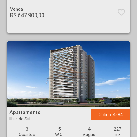
Venda
R$ 647.900,00
Apartamento - Ilhas do Sul - Ribeirão Preto
Apartamento
Código: 4584
Ilhas do Sul
3
5
4
227
Quartos
W.C.
Vagas
m²