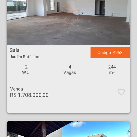
Sala - Jardim Botânico - Ribeirão Preto
Sala
Código: 4958
Jardim Botânico
2
4
244
W.C.
Vagas
m²
Venda
R$ 1.708.000,00