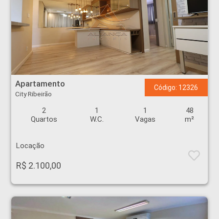
Apartamento - City Ribeirão - Ribeirão Preto
Apartamento
Código: 12326
City Ribeirão
2
1
1
48
Quartos
W.C.
Vagas
m²
Locação
R$ 2.100,00