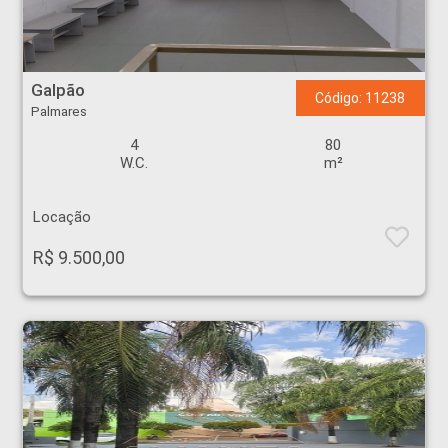
Galpão - Palmares - Ribeirão Preto
Galpão
Código: 11238
Palmares
4
80
W.C.
m²
Locação
R$ 9.500,00