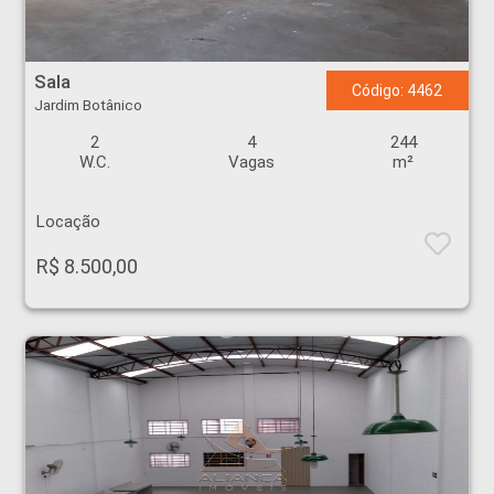
Sala - Jardim Botânico - Ribeirão Preto
Sala
Código: 4462
Jardim Botânico
2
4
244
W.C.
Vagas
m²
Locação
R$ 8.500,00