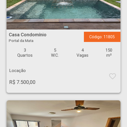
Casa Condomínio - Portal da Mata - Ribeirão Preto
Casa Condomínio
Código: 11805
Portal da Mata
3
5
4
150
Quartos
W.C.
Vagas
m²
Locação
R$ 7.500,00