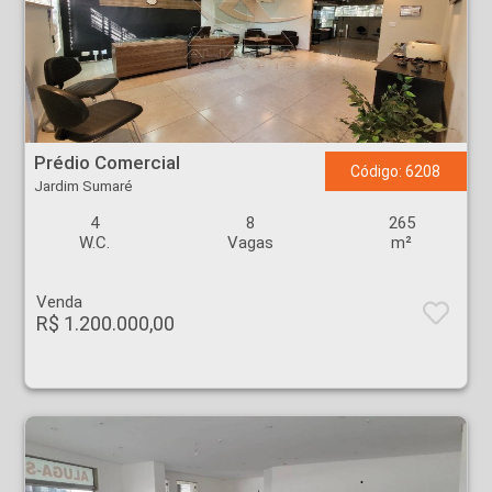
Prédio Comercial - Jardim Sumaré - Ribeirão Preto
Prédio Comercial
Código: 6208
Jardim Sumaré
4
8
265
W.C.
Vagas
m²
Venda
R$ 1.200.000,00