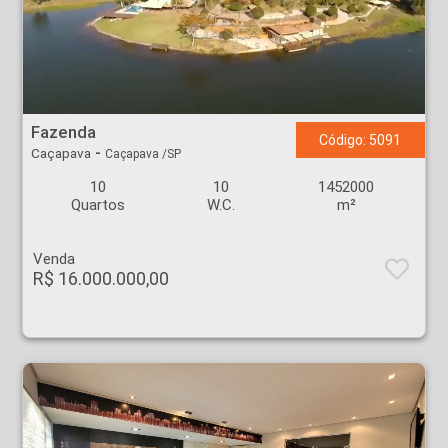
Fazenda - Caçapava - Caçapava
Fazenda
Código: 5091
-
Caçapava
Caçapava /SP
10
10
1452000
Quartos
W.C.
m²
Venda
R$ 16.000.000,00