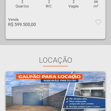
2
2
2
66
Quartos
W.C.
Vagas
m²
Venda
R$ 599.500,00
LOCAÇÃO