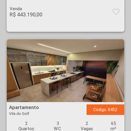
Venda
R$ 443.190,00
Apartamento - Vila do Golf - Ribeirão Preto
Apartamento
Código: 8452
Vila do Golf
2
3
2
65
Quartos
W.C.
Vagas
m²