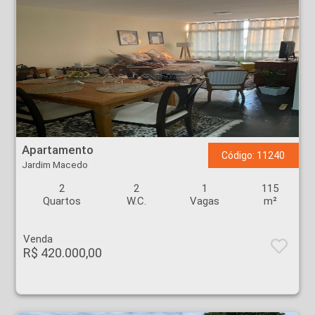
Apartamento - Jardim Macedo - Ribeirão Preto
Apartamento
Código: 11240
Jardim Macedo
2
2
1
115
Quartos
W.C.
Vagas
m²
Venda
R$ 420.000,00