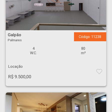
Galpão - Palmares - Ribeirão Preto
Galpão
Código: 11238
Palmares
4
80
W.C.
m²
Locação
R$ 9.500,00