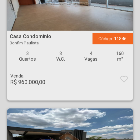
Casa Condomínio - Bonfim Paulista - Ribeirão Preto
Casa Condomínio
Código: 11846
Bonfim Paulista
3
3
4
160
Quartos
W.C.
Vagas
m²
Venda
R$ 960.000,00