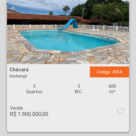
Chácara - Itanhangá - Ribeirão Preto
Chácara
Código: 4354
Itanhangá
3
5
600
Quartos
W.C.
m²
Venda
R$ 1.900.000,00