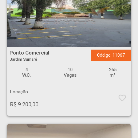
Ponto Comercial - Jardim Sumaré - Ribeirão Preto
Ponto Comercial
Código: 11067
Jardim Sumaré
4
10
265
W.C.
Vagas
m²
Locação
R$ 9.200,00