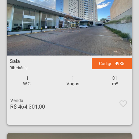
Sala - Ribeirânia - Ribeirão Preto
Sala
Código: 4935
Ribeirânia
1
1
81
W.C.
Vagas
m²
Venda
R$ 464.301,00