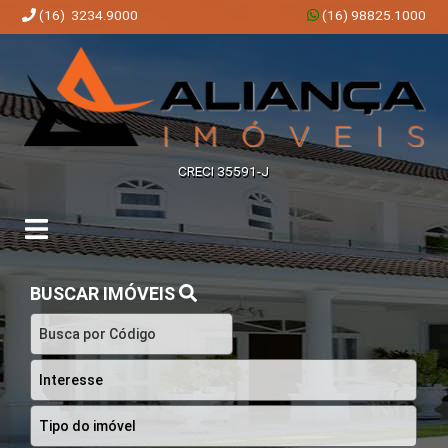
(16) 3234.9000
(16) 98825.1000
Aliança Imóveis | Imobiliária em Ribeirão Preto | SP
CRECI 35591-J
BUSCAR IMÓVEIS