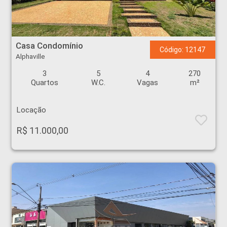
Casa Condomínio - Alphaville - Ribeirão Preto
Casa Condomínio
Código: 12147
Alphaville
3
5
4
270
Quartos
W.C.
Vagas
m²
Locação
R$ 11.000,00