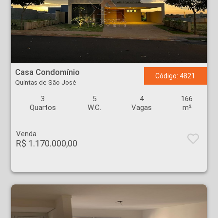
Casa Condomínio - Quintas de São José - Ribeirão Preto
Casa Condomínio
Código: 4821
Quintas de São José
3
5
4
166
Quartos
W.C.
Vagas
m²
Venda
R$ 1.170.000,00