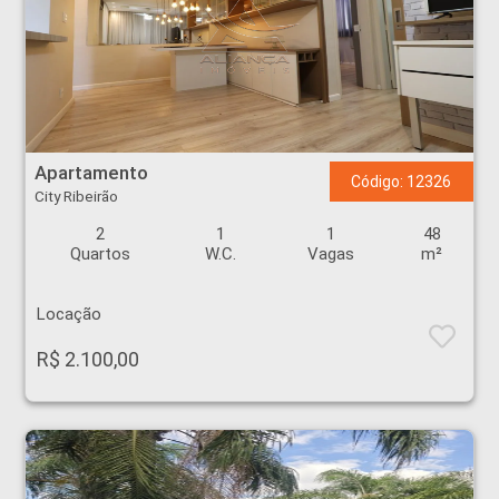
Apartamento - City Ribeirão - Ribeirão Preto
Apartamento
Código: 12326
City Ribeirão
2
1
1
48
Quartos
W.C.
Vagas
m²
Locação
R$ 2.100,00