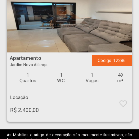
Apartamento - Jardim Nova Aliança - Ribeirão Preto
Apartamento
Código: 12286
Jardim Nova Aliança
1
1
1
49
Quartos
W.C.
Vagas
m²
Locação
R$ 2.400,00
As Mobílias e artigo de decoração são meramente ilustrativos, não