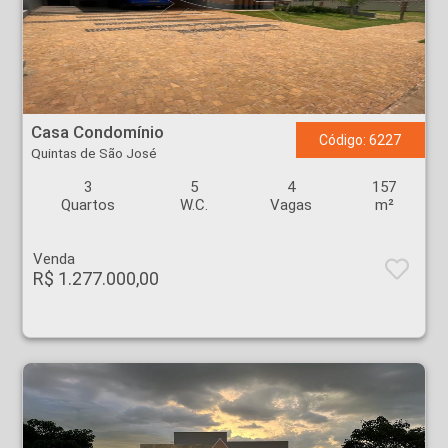
Casa Condomínio - Quintas de São José - Ribeirão Preto
Casa Condomínio
Código: 6227
Quintas de São José
3
5
4
157
Quartos
W.C.
Vagas
m²
Venda
R$ 1.277.000,00