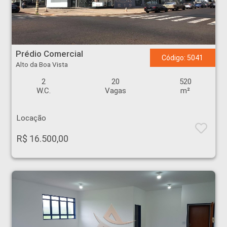
Prédio Comercial - Alto da Boa Vista - Ribeirão Preto
Prédio Comercial
Código: 5041
Alto da Boa Vista
2
20
520
W.C.
Vagas
m²
Locação
R$ 16.500,00