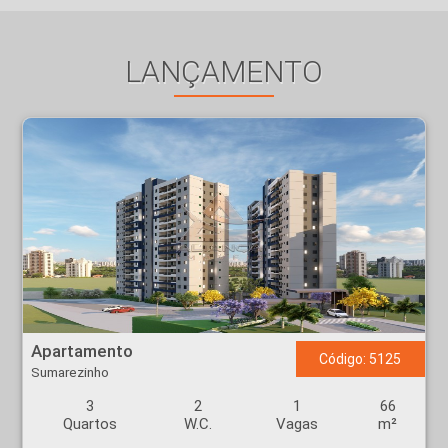
LANÇAMENTO
Apartamento - Sumarezinho - Ribeirão Preto
Apartamento
Código: 5125
Sumarezinho
3
2
1
66
Quartos
W.C.
Vagas
m²