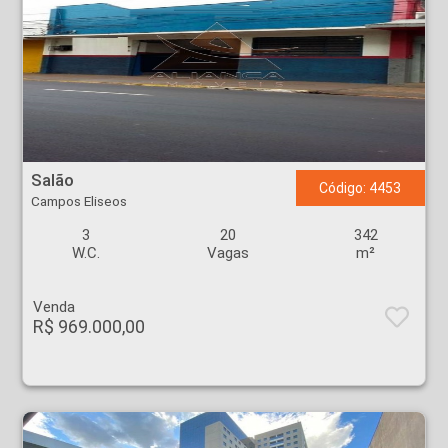
Salão - Campos Eliseos - Ribeirão Preto
Salão
Código: 4453
Campos Eliseos
3
20
342
W.C.
Vagas
m²
Venda
R$ 969.000,00