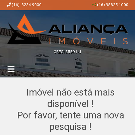
(16) 3234.9000
(16) 98825.1000
Aliança Imóveis | Imobiliária em Ribeirão Preto | SP
CRECI 35591-J
Imóvel não está mais
disponível !
Por favor, tente uma nova
pesquisa !