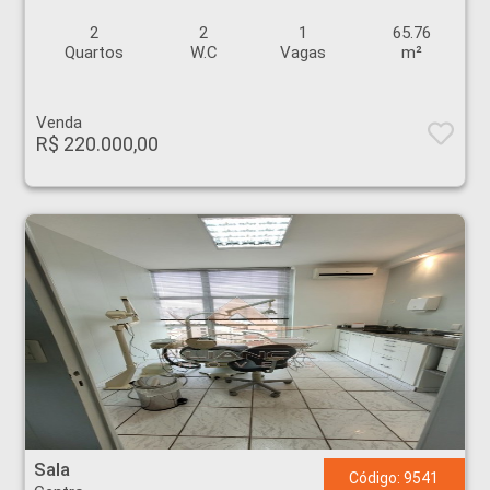
2
2
1
65.76
Quartos
W.C
Vagas
m²
Venda
R$ 220.000,00
Sala - Centro - Ribeirão Preto
Sala
Código: 9541