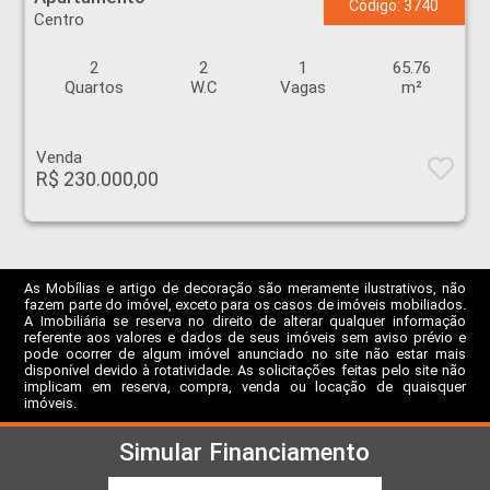
Código: 3740
Centro
2
2
1
65.76
Quartos
W.C
Vagas
m²
Venda
R$ 230.000,00
As Mobílias e artigo de decoração são meramente ilustrativos, não
fazem parte do imóvel, exceto para os casos de imóveis mobiliados.
A Imobiliária se reserva no direito de alterar qualquer informação
referente aos valores e dados de seus imóveis sem aviso prévio e
pode ocorrer de algum imóvel anunciado no site não estar mais
disponível devido à rotatividade. As solicitações feitas pelo site não
implicam em reserva, compra, venda ou locação de quaisquer
imóveis.
Simular Financiamento