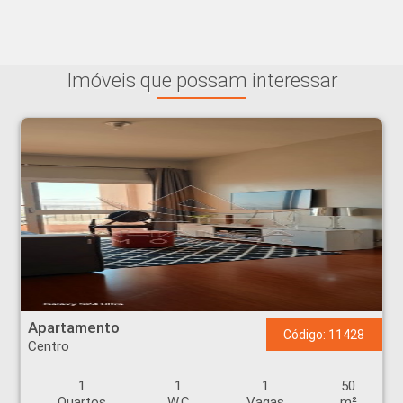
Imóveis que possam interessar
Apartamento - Centro - Ribeirão Preto
Apartamento
Código: 11428
Centro
1
1
1
50
Quartos
W.C
Vagas
m²