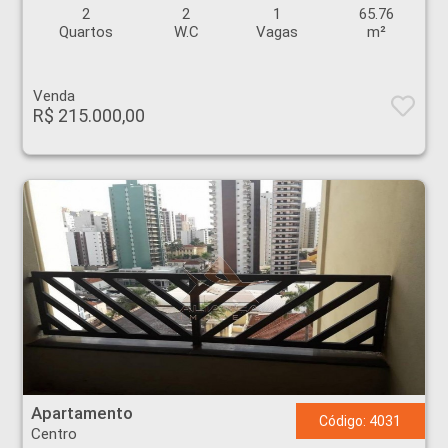
2
2
1
65.76
Quartos
W.C
Vagas
m²
Venda
R$ 215.000,00
Apartamento - Centro - Ribeirão Preto
Apartamento
Código: 4031
Centro