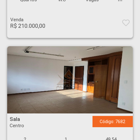
Venda
R$ 210.000,00
Sala - Centro - Ribeirão Preto
Sala
Código: 7682
Centro
2
1
49.54