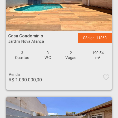
Casa Condomínio - Jardim Nova Aliança - Ribeirão Preto
Casa Condomínio
Código: 11868
Jardim Nova Aliança
3
3
2
190.54
Quartos
W.C
Vagas
m²
Venda
R$ 1.090.000,00