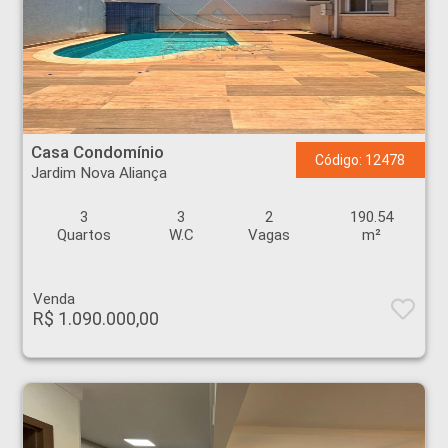
Casa Condomínio - Jardim Nova Aliança - Ribeirão Preto
Casa Condomínio
Código: 12478
Jardim Nova Aliança
3
3
2
190.54
Quartos
W.C
Vagas
m²
Venda
R$ 1.090.000,00