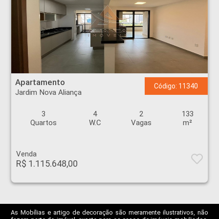
Apartamento - Jardim Nova Aliança - Ribeirão Preto
Apartamento
Código: 11340
Jardim Nova Aliança
3
4
2
133
Quartos
W.C
Vagas
m²
Venda
R$ 1.115.648,00
As Mobílias e artigo de decoração são meramente ilustrativos, não