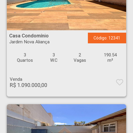
Casa Condomínio - Jardim Nova Aliança - Ribeirão Preto
Casa Condomínio
Código: 12341
Jardim Nova Aliança
3
3
2
190.54
Quartos
W.C
Vagas
m²
Venda
R$ 1.090.000,00