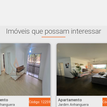
Imóveis que possam interessar
 Anhanguera - Ribeirão Preto
Apartamento - Jardim Anhanguera - Ribeirão Preto
ento
Apartamento
Código: 12259
Có
nhanguera
Jardim Anhanguera