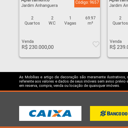
Código: 9657
Jardim Anhanguera
Jardim A
2
2
1
69.97
2
Quartos
W.C
Vagas
m²
Quarto
Venda
Venda
R$ 230.000,00
R$ 239.
As Mobílias e artigo de decoração são meramente ilustrativos, 
referente aos valores e dados de seus imóveis sem aviso prévio e
em reserva, compra, venda ou locação de quaisquer imóveis.