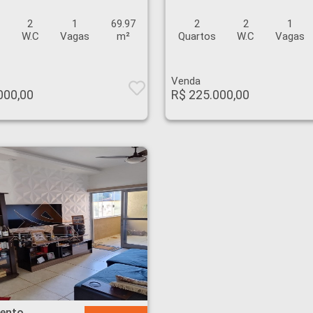
2
1
69.97
2
2
1
s
W.C
Vagas
m²
Quartos
W.C
Vagas
Venda
000,00
R$ 225.000,00
 Anhanguera - Ribeirão Preto
ento