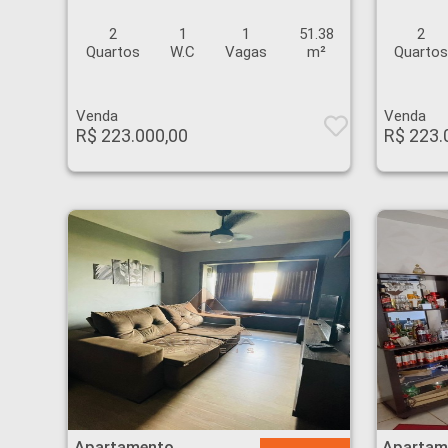
2
1
1
51.38
2
Quartos
W.C
Vagas
m²
Quarto
Venda
Venda
R$ 223.000,00
R$ 223.
Apartamento - Jardim Anhanguera - Ribeirão Preto
Apartamento - Jardim
Apartamento
Apartam