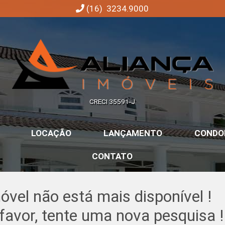
(16) 3234.9000
Aliança Imóveis | Imobiliária em Ribeirão Preto | SP
CRECI 35591-J
LOCAÇÃO
LANÇAMENTO
CONDO
CONTATO
óvel não está mais disponível !
favor, tente uma nova pesquisa !