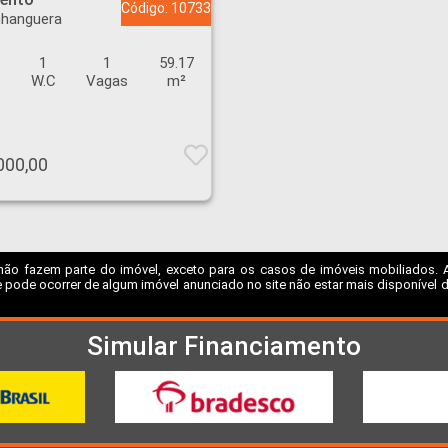
Código: 10733
nhanguera
1
1
59.17
s
W.C
Vagas
m²
000,00
não fazem parte do imóvel, exceto para os casos de imóveis mobiliados. A I
 pode ocorrer de algum imóvel anunciado no site não estar mais disponível dev
Simular Financiamento