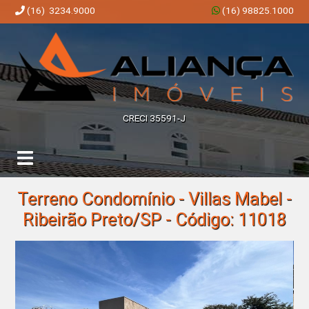
(16) 3234.9000
(16) 98825.1000
Aliança Imóveis | Imobiliária em Ribeirão Preto | SP
CRECI 35591-J
Terreno Condomínio - Villas Mabel -
Ribeirão Preto/SP - Código: 11018